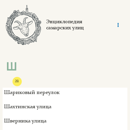
Skip
to
content
Энциклопедия
самарских улиц
Mai
Men
Ш
21
Шариковый переулок
Шахтинская улица
Шверника улица