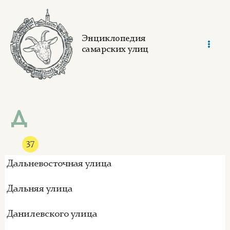
Skip
to
content
Энциклопедия
самарских улиц
Mai
Men
Д
37
Дальневосточная улица
Дальняя улица
Данилевского улица