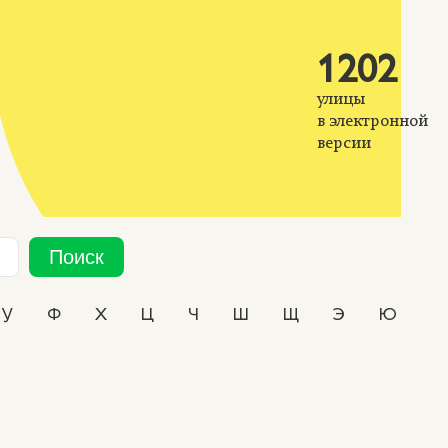
1202
улицы
в электронной
версии
Поиск
У
Ф
Х
Ц
Ч
Ш
Щ
Э
Ю