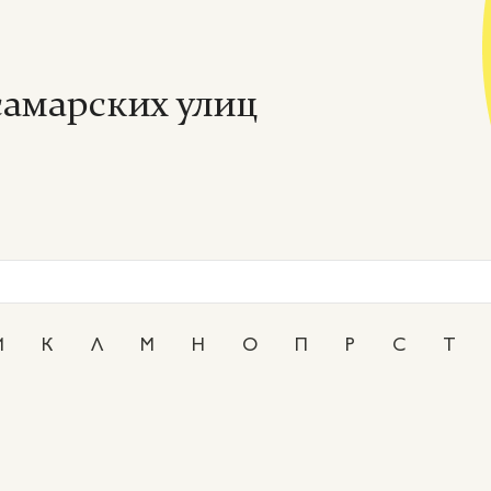
амарских улиц
И
К
Л
М
Н
О
П
Р
С
Т