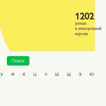
1202
улицы
в электронной
версии
Поиск
У
Ф
Х
Ц
Ч
Ш
Щ
Э
Ю