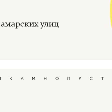
амарских улиц
И
К
Л
М
Н
О
П
Р
С
Т