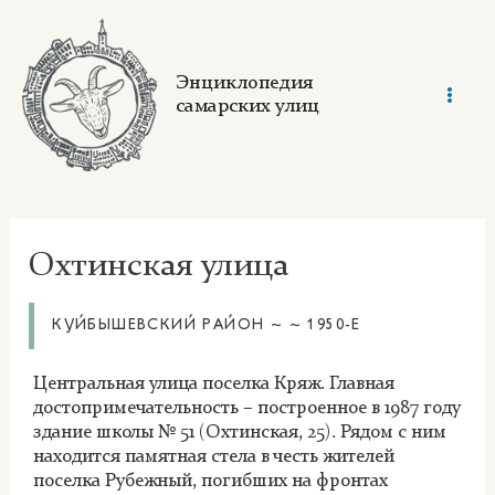
Skip
to
content
Энциклопедия
самарских улиц
Mai
Men
Охтинская улица
КУЙБЫШЕВСКИЙ РАЙОН ~ ~ 1950-Е
Центральная улица поселка Кряж. Главная
достопримечательность – построенное в 1987 году
здание школы № 51 (Охтинская, 25). Рядом с ним
находится памятная стела в честь жителей
поселка Рубежный, погибших на фронтах