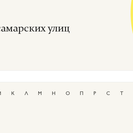
амарских улиц
И
К
Л
М
Н
О
П
Р
С
Т