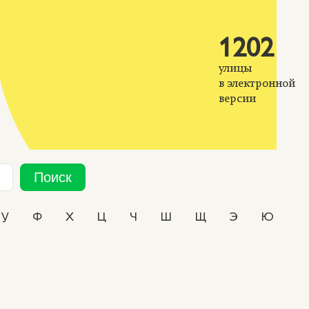
1202
улицы
в электронной
версии
Поиск
У
Ф
Х
Ц
Ч
Ш
Щ
Э
Ю