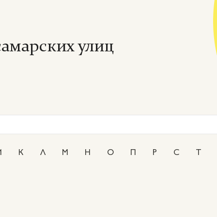
амарских улиц
И
К
Л
М
Н
О
П
Р
С
Т