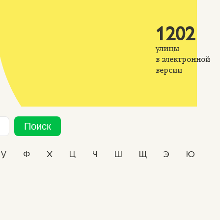
1202
улицы
в электронной
версии
Поиск
У
Ф
Х
Ц
Ч
Ш
Щ
Э
Ю