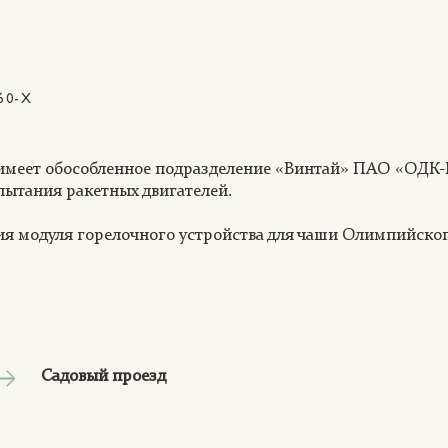
60-Х
3 имеет обособленное подразделение «Винтай» ПАО «ОДК-
спытания ракетных двигателей.
ния модуля горелочного устройства для чаши Олимпийског
Садовый проезд