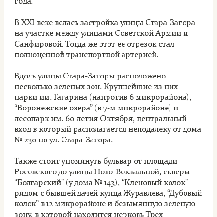
года.
В XXI веке велась застройка улицы Стара-Загора
на участке между улицами Советской Армии и
Санфировой. Тогда же этот ее отрезок стал
полноценной транспортной артерией.
Вдоль улицы Стара-Загоры расположено
несколько зеленых зон. Крупнейшие из них –
парки им. Гагарина (напротив 6 микрорайона),
“Воронежские озера” (в 7-м микрорайоне) и
лесопарк им. 60-летия Октября, центральный
вход в который располагается неподалеку от дома
№ 230 по ул. Стара-Загора.
Также стоит упомянуть бульвар от площади
Росовского до улицы Ново-Вокзальной, скверы
“Болгарский” (у дома № 143), “Кленовый колок”
рядом с бывшей дачей купца Журавлева, “Дубовый
колок” в 12 микрорайоне и безымянную зеленую
зону, в которой находится церковь Трех