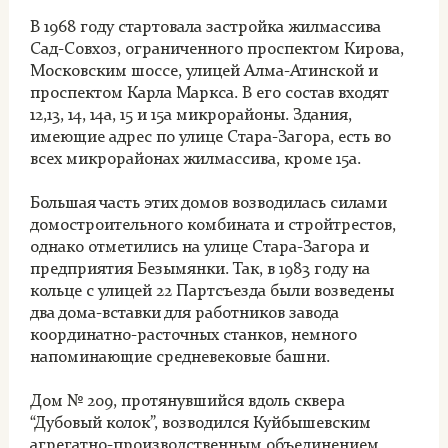
В 1968 году стартовала застройка жилмассива
Сад-Совхоз, ограниченного проспектом Кирова,
Московским шоссе, улицей Алма-Атинской и
проспектом Карла Маркса. В его состав входят
12,13, 14, 14а, 15 и 15а микрорайоны. Здания,
имеющие адрес по улице Стара-Загора, есть во
всех микрорайонах жилмассива, кроме 15а.
Большая часть этих домов возводилась силами
домостроительного комбината и стройтрестов,
однако отметились на улице Стара-Загора и
предприятия Безымянки. Так, в 1983 году на
кольце с улицей 22 Партсъезда были возведены
два дома-вставки для работников завода
координатно-расточных станков, немного
напоминающие средневековые башни.
Дом № 209, протянувшийся вдоль сквера
“Дубовый колок”, возводился Куйбышевским
агрегатно-производственным объединением