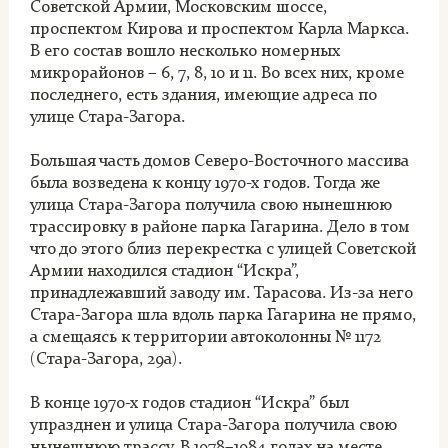
Советской Армии, Московским шоссе,
проспектом Кирова и проспектом Карла Маркса.
В его состав вошло несколько номерных
микрорайонов – 6, 7, 8, 10 и 11. Во всех них, кроме
последнего, есть здания, имеющие адреса по
улице Стара-Загора.
Большая часть домов Северо-Восточного массива
была возведена к концу 1970-х годов. Тогда же
улица Стара-Загора получила свою нынешнюю
трассировку в районе парка Гагарина. Дело в том
что до этого близ перекрестка с улицей Советской
Армии находился стадион “Искра”,
принадлежавший заводу им. Тарасова. Из-за него
Стара-Загора шла вдоль парка Гагарина не прямо,
а смещаясь к территории автоколонны № 1172
(Стара-Загора, 29а).
В конце 1970-х годов стадион “Искра” был
упразднен и улица Стара-Загора получила свою
нынешнюю трассу. В 1978–1984 годах на месте