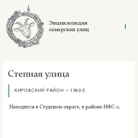
Skip
to
content
Энциклопедия
самарских улиц
Mai
Men
Степная улица
КИРОВСКИЙ РАЙОН ~ 1960-Е
Находится в Студеном овраге, в районе НФС-2.