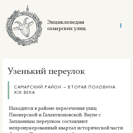
Skip
to
content
Энциклопедия
самарских улиц
Mai
Men
Узенький переулок
САМАРСКИЙ РАЙОН ~ ВТОРАЯ ПОЛОВИНА
XIX ВЕКА
Находится в районе пересечения улиц
Пионерской и Галактионовской. Вкупе с
Запланным переулком составляют
непронумерованный квартал исторической части