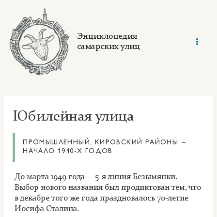
Skip
to
content
Энциклопедия
самарских улиц
Mai
Men
Юбилейная улица
ПРОМЫШЛЕННЫЙ, КИРОВСКИЙ РАЙОНЫ ~
НАЧАЛО 1940-Х ГОДОВ
До марта 1949 года – 5-я линия Безымянки.
Выбор нового названия был продиктован тем, что
в декабре того же года праздновалось 70-летие
Иосифа Сталина.