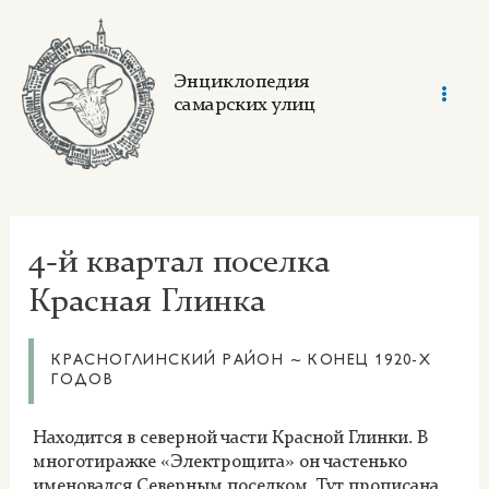
Skip
to
content
Энциклопедия
самарских улиц
Mai
Men
4-й квартал поселка
Красная Глинка
КРАСНОГЛИНСКИЙ РАЙОН ~ КОНЕЦ 1920-Х
ГОДОВ
Находится в северной части Красной Глинки. В
многотиражке «Электрощита» он частенько
именовался Северным поселком. Тут прописана