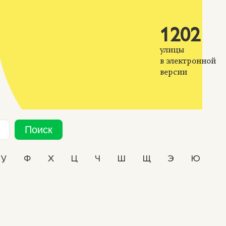
1202
улицы
в электронной
версии
Поиск
У
Ф
Х
Ц
Ч
Ш
Щ
Э
Ю