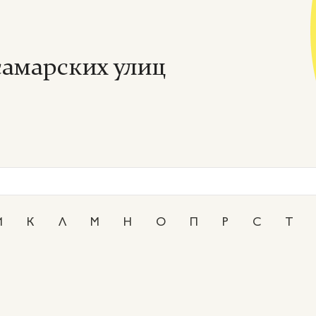
амарских улиц
И
К
Л
М
Н
О
П
Р
С
Т