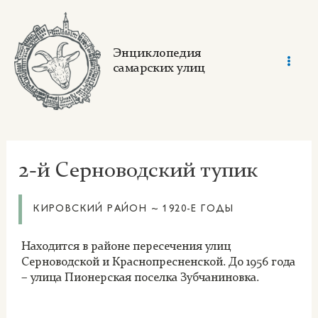
Skip
to
content
Энциклопедия
самарских улиц
Mai
Men
2-й Серноводский тупик
КИРОВСКИЙ РАЙОН ~ 1920-Е ГОДЫ
Находится в районе пересечения улиц
Серноводской и Краснопресненской. До 1956 года
– улица Пионерская поселка Зубчаниновка.