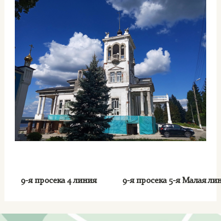
9-я просека 4 линия
9-я просека 5-я Малая л