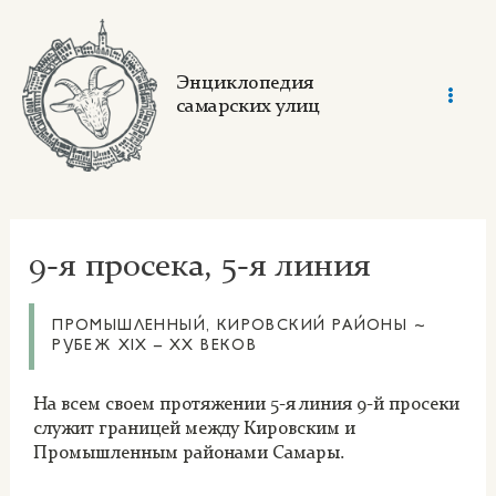
Skip
to
content
Энциклопедия
самарских улиц
Mai
Men
9-я просека, 5-я линия
ПРОМЫШЛЕННЫЙ, КИРОВСКИЙ РАЙОНЫ ~
РУБЕЖ XIX – XX ВЕКОВ
На всем своем протяжении 5-я линия 9-й просеки
служит границей между Кировским и
Промышленным районами Самары.