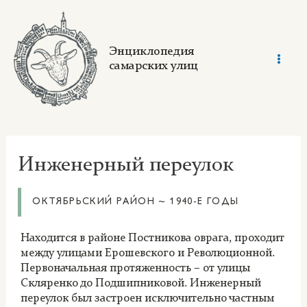
Skip
to
content
Энциклопедия
самарских улиц
Mai
Men
Инженерный переулок
ОКТЯБРЬСКИЙ РАЙОН ~ 1940-Е ГОДЫ
Находится в районе Постникова оврага, проходит
между улицами Ерошевского и Революционной.
Первоначальная протяженность – от улицы
Скляренко до Подшипниковой. Инженерный
переулок был застроен исключительно частным