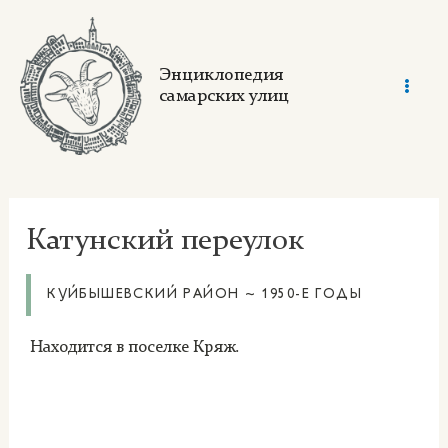
Skip
to
content
Энциклопедия
самарских улиц
Mai
Men
Катунский переулок
КУЙБЫШЕВСКИЙ РАЙОН ~ 1950-Е ГОДЫ
Находится в поселке Кряж.