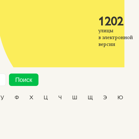
1202
улицы
в электронной
версии
Поиск
У
Ф
Х
Ц
Ч
Ш
Щ
Э
Ю