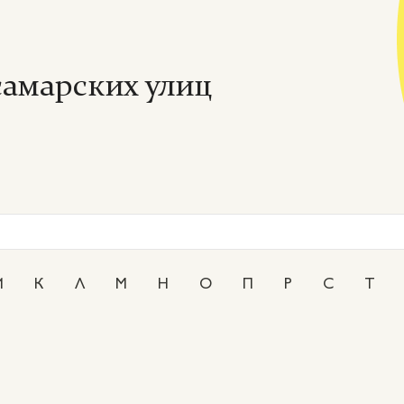
амарских улиц
И
К
Л
М
Н
О
П
Р
С
Т