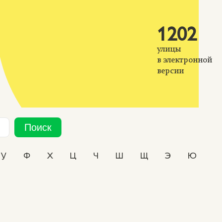
1202
улицы
в электронной
версии
Поиск
У
Ф
Х
Ц
Ч
Ш
Щ
Э
Ю