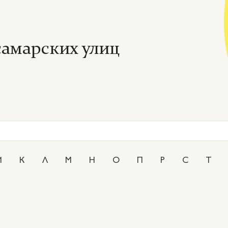
амарских улиц
И
К
Л
М
Н
О
П
Р
С
Т