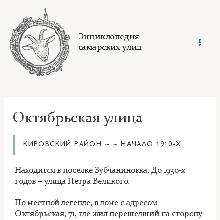
Skip
to
content
Энциклопедия
самарских улиц
Mai
Men
Октябрьская улица
КИРОВСКИЙ РАЙОН ~ ~ НАЧАЛО 1910-Х
Находится в поселке Зубчаниновка. До 1930-х
годов – улица Петра Великого.
По местной легенде, в доме с адресом
Октябрьская, 71, где жил перешедший на сторону