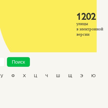
1202
улицы
в электронной
версии
Поиск
У
Ф
Х
Ц
Ч
Ш
Щ
Э
Ю