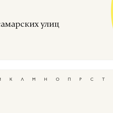
амарских улиц
И
К
Л
М
Н
О
П
Р
С
Т