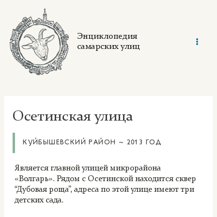
Skip
to
content
Энциклопедия
самарских улиц
Mai
Men
Осетинская улица
КУЙБЫШЕВСКИЙ РАЙОН ~ 2013 ГОД
Является главной улицей микрорайона
«Волгарь». Рядом с Осетинской находится сквер
“Дубовая роща”, адреса по этой улице имеют три
детских сада.