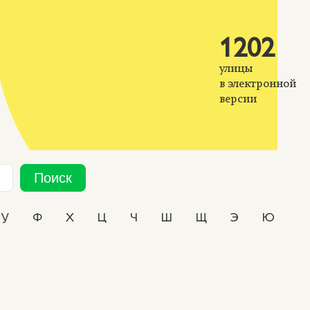
1202
улицы
в электронной
версии
Поиск
У
Ф
Х
Ц
Ч
Ш
Щ
Э
Ю