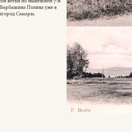
ной ветки по нынешней 7-й
я Барбашина Поляна уже в
ригород Самары.