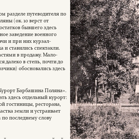
ом разделе путеводителя по
яны (ок. 10 верст от
остатков бывшего здесь
ное заведение военного
чи и при них курзал-
а и ставились спектакли.
астями в продажу. Мало-
 далеко в степь, почти до
озчики) обосновались здесь
«Курорт Барбашина Поляна».
ть здесь отдельный курорт:
й гостиницы, ресторана,
частка земли и устраивает
 по последнему слову