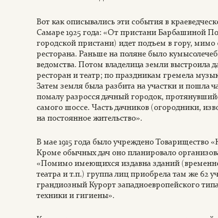
Вот как описывались эти события в краеведческ
Самаре 1925 года: «От пристани Барбашиной Пол
городской пристани) идет подъем в гору, мимо 
ресторана. Раньше на поляне было кумысолечеб
ведомства. Потом владелица земли выстроила да
ресторан и театр; по праздникам гремела музык
Затем земля была разбита на участки и пошла ч
помалу разросся дачный городок, протянувшийся
самого шоссе. Часть дачников (огородники, изв
на постоянное жительство».
В мае 1915 года было учреждено Товарищество 
Кроме обычных дач оно планировало организова
«Помимо имеющихся издавна зданий (временно
театра и т.п.) группа лиц приобрела там же 62 у
грандиозный Курорт западноевропейского типа
техники и гигиены».