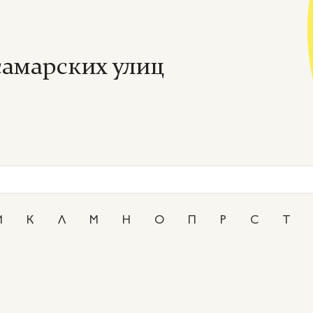
амарских улиц
И
К
Л
М
Н
О
П
Р
С
Т