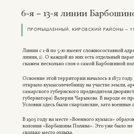
6-я – 13-я линии Барбоши
ПРОМЫШЛЕННЫЙ, КИРОВСКИЙ РАЙОНЫ ~ 19
Линии с 1-й по 5-ю имеют сложносоставной адрес
линия, 1). О каждой из них есть отдельный пара
скажем несколько слов о самой Барбошиной пол
Освоение этой территории началось в 1872 году.
открыло кумысолечебницу на участке земли, а
самарского губернского предводителя дворянст
губернатора) Валерия Чарыкова. В народе ее п
Условия здесь были спартанские, зато военные 
В 1903 году на месте «Военного кумыса» образо
колония «Барбашина Поляна». Это уже было не 
сколько место отдыха.