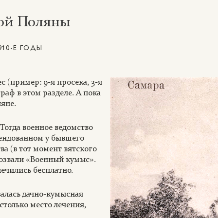
ной Поляны
10-Е ГОДЫ
 (пример: 9-я просека, 3-я
граф в этом разделе. А пока
яне.
 Тогда военное ведомство
рендованном у бывшего
ва (в тот момент вятского
розвали «Военный кумыс».
лечились бесплатно.
валась дачно-кумысная
столько место лечения,